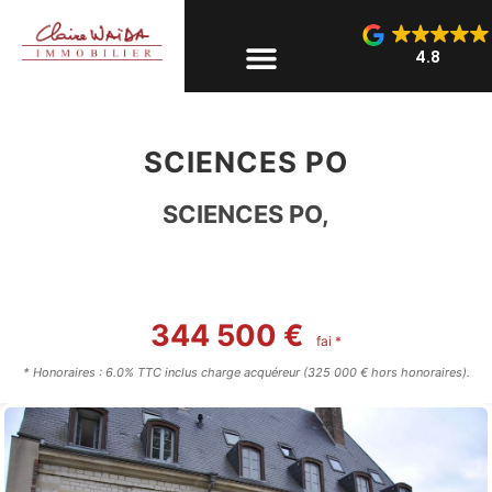
4.8
SCIENCES PO
SCIENCES PO,
344 500 €
fai *
* Honoraires : 6.0% TTC inclus charge acquéreur (325 000 € hors honoraires).