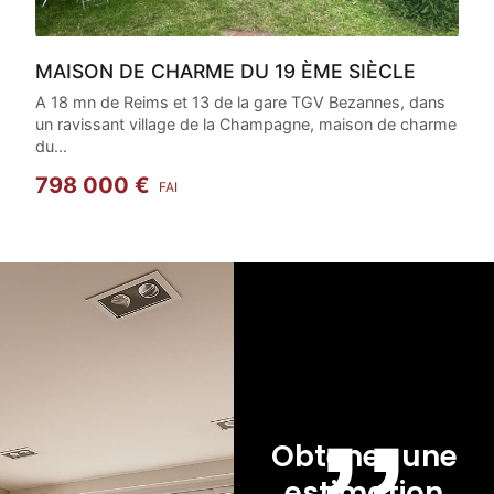
MAISON DE CHARME DU 19 ÈME SIÈCLE
A 18 mn de Reims et 13 de la gare TGV Bezannes, dans
un ravissant village de la Champagne, maison de charme
du...
798 000 €
FAI
,,
Obtenez une
estimation